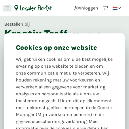
0
Inloggen
Bestellen bij
Kreativ Treff
- Maxdorf
11
Beoordelingen
Cookies op onze website
Volgende levering & afhaling:
Wij gebruiken cookies om u de best mogelijke
di. 25.08
Hauptstraße 1d, 67133 Maxdorf
ervaring op onze website te bieden en om
onze communicatie met u te verbeteren. Wij
houden rekening met uw voorkeuren en
verwerken alleen gegevens voor marketing,
analyses en personalisatie als u ons uw
toestemming geeft. U kunt dit op elk moment
met toekomstig effect herroepen in de Cookie
Manager (Mijn voorkeuren beheren) in de
gegevensbeschermingsverklaring. Meer
informatie over de cookies die we gebruiken